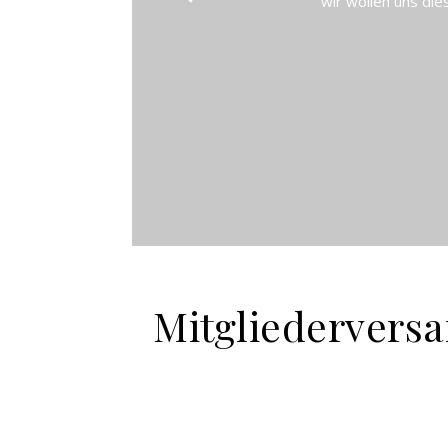
wir wollen uns di
Mitgliedervers