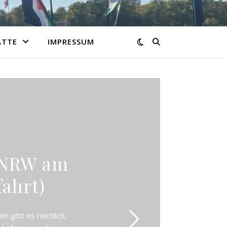
ATTE
IMPRESSUM
 NRW am
fahrt)
 gibt es reichlich,