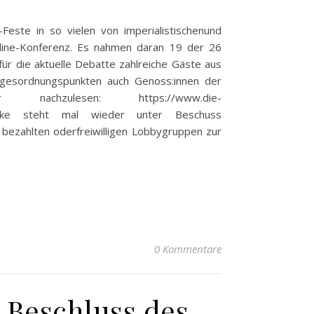
este in so vielen von imperialistischenund
Online-Konferenz. Es nahmen daran 19 der 26
ür die aktuelle Debatte zahlreiche Gäste aus
agesordnungspunkten auch Genoss:innen der
achzulesen: https://www.die-
ie Linke steht mal wieder unter Beschuss
 bezahlten oderfreiwilligen Lobbygruppen zur
0 Kommentare
 Beschluss des