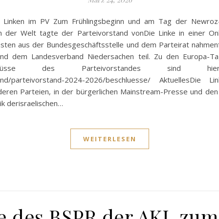
hen Linken im PV Zum Frühlingsbeginn und am Tag der Newroz-F
en der Welt tagte der Parteivorstand vonDie Linke in einer 
ästen aus der Bundesgeschäftsstelle und dem Parteirat nahmenf
und dem Landesverband Niedersachen teil. Zu den Europa-T
chlüsse des Parteivorstandes sind hier n
vorstand/parteivorstand-2024-2026/beschluesse/ AktuellesD
anderen Parteien, in der bürgerlichen Mainstream-Presse und den
ik derisraelischen…
WEITERLESEN
 des BSPR der AKL zum