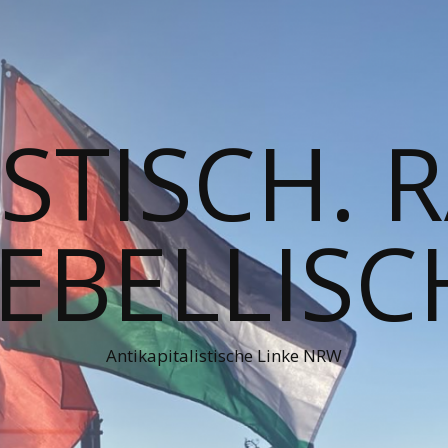
STISCH. 
EBELLISC
Antikapitalistische Linke NRW