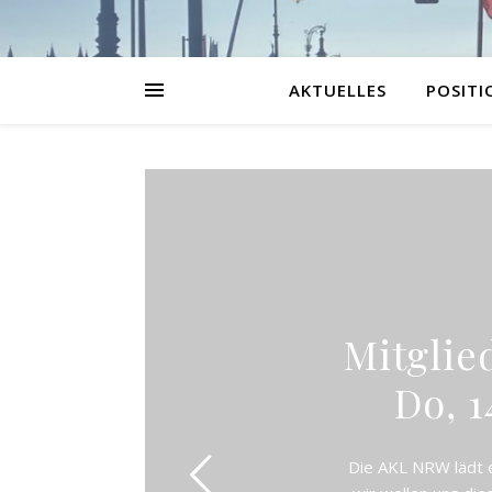
AKTUELLES
POSITI
Mitgli
Do, 1
Die AKL NRW lädt e