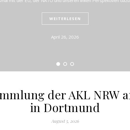
esmal mit der EU, der NATO und unseren linken Perspektiven daz
WEITERLESEN
April 26, 2026
ammlung der AKL NRW am
in Dortmund
August 5, 2026